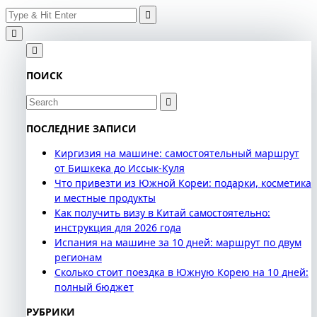
Search
Skip
for:
to
content
ПОИСК
Search
for:
ПОСЛЕДНИЕ ЗАПИСИ
Киргизия на машине: самостоятельный маршрут
от Бишкека до Иссык-Куля
Что привезти из Южной Кореи: подарки, косметика
и местные продукты
Как получить визу в Китай самостоятельно:
инструкция для 2026 года
Испания на машине за 10 дней: маршрут по двум
регионам
Сколько стоит поездка в Южную Корею на 10 дней:
полный бюджет
РУБРИКИ