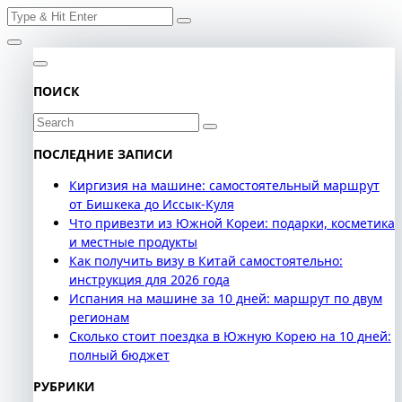
Search
Skip
for:
to
content
ПОИСК
Search
for:
ПОСЛЕДНИЕ ЗАПИСИ
Киргизия на машине: самостоятельный маршрут
от Бишкека до Иссык-Куля
Что привезти из Южной Кореи: подарки, косметика
и местные продукты
Как получить визу в Китай самостоятельно:
инструкция для 2026 года
Испания на машине за 10 дней: маршрут по двум
регионам
Сколько стоит поездка в Южную Корею на 10 дней:
полный бюджет
РУБРИКИ