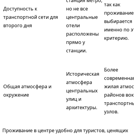
станция метро,
так как
Доступность к
но не все
проживание
транспортной сети для
центральные
выбирается
второго дня
отели
именно по э
расположены
критерию.
прямо у
станции.
Более
Историческая
современна
атмосфера
Общая атмосфера и
жилая атмо
центральных
окружение
районов вок
улиц и
транспортн
архитектуры.
узлов.
Проживание в центре удобно для туристов, ценящих