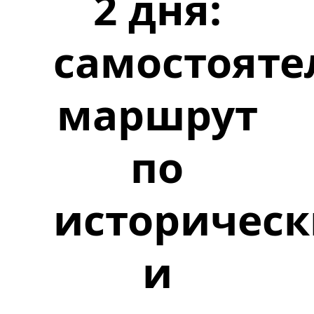
2 дня:
самостоят
маршрут
по
историчес
и