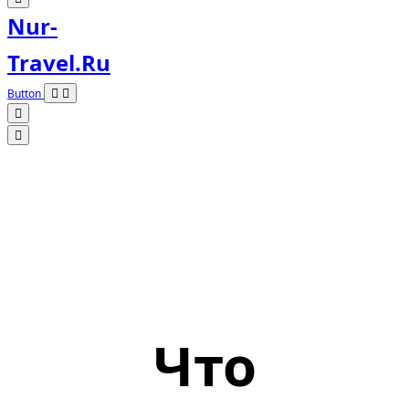
Nur-
Travel.ru
Button
Что