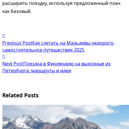
расширить поездку, используя предложенный план
как базовый.
<span
Previous Post
Как слетать на Мальдивы недорого:
class="nav-
самостоятельное путешествие 2025
subtitle
Next Post
Поездка в Финляндию на выходные из
screen-
Петербурга: маршруты и идеи
reader-
text">Page</span>
Related Posts