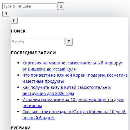
Search
Skip
for:
to
content
ПОИСК
Search
for:
ПОСЛЕДНИЕ ЗАПИСИ
Киргизия на машине: самостоятельный маршрут
от Бишкека до Иссык-Куля
Что привезти из Южной Кореи: подарки, косметика
и местные продукты
Как получить визу в Китай самостоятельно:
инструкция для 2026 года
Испания на машине за 10 дней: маршрут по двум
регионам
Сколько стоит поездка в Южную Корею на 10 дней:
полный бюджет
РУБРИКИ