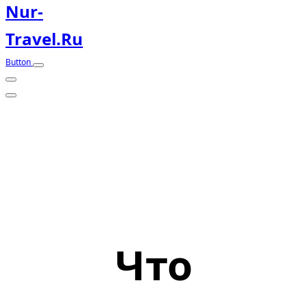
Nur-
Travel.ru
Button
Что