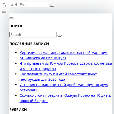
Search
Skip
for:
to
content
ПОИСК
Search
for:
ПОСЛЕДНИЕ ЗАПИСИ
Киргизия на машине: самостоятельный маршрут
от Бишкека до Иссык-Куля
Что привезти из Южной Кореи: подарки, косметика
и местные продукты
Как получить визу в Китай самостоятельно:
инструкция для 2026 года
Испания на машине за 10 дней: маршрут по двум
регионам
Сколько стоит поездка в Южную Корею на 10 дней:
полный бюджет
РУБРИКИ