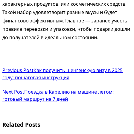
характерных продуктов, или косметических средств.
Такой набор удовлетворит разные вкусы и будет
финансово эффективным. Главное — заранее учесть
правила перевозки и упаковки, чтобы подарки дошли
до получателей в идеальном состоянии.
<span
Previous Post
Как получить шенгенскую визу в 2025
class="nav-
году: пошаговая инструкция
subtitle
Next Post
Поездка в Карелию на машине летом:
screen-
готовый маршрут на 7 дней
reader-
text">Page</span>
Related Posts