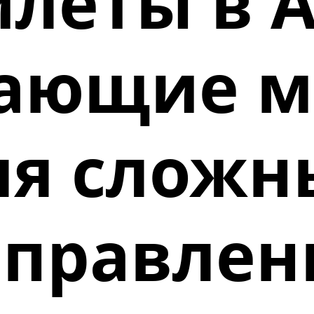
леты в 
тающие м
ля сложн
аправлен