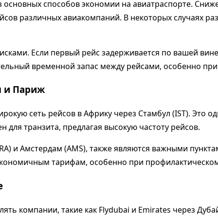
 основных способов экономии на авиатраспорте. Сниже
йсов различных авиакомпаний. В некоторых случаях раз
сками. Если первый рейс задерживается по вашей вине
тительный временной запас между рейсами, особенно пр
л и Париж
широкую сеть рейсов в Африку через Стамбул (IST). Это 
 для транзита, предлагая высокую частоту рейсов.
RA) и Амстердам (AMS), также являются важными пунктам
по экономичным тарифам, особенно при профилактическо
е
ть компании, такие как Flydubai и Emirates через Дуба