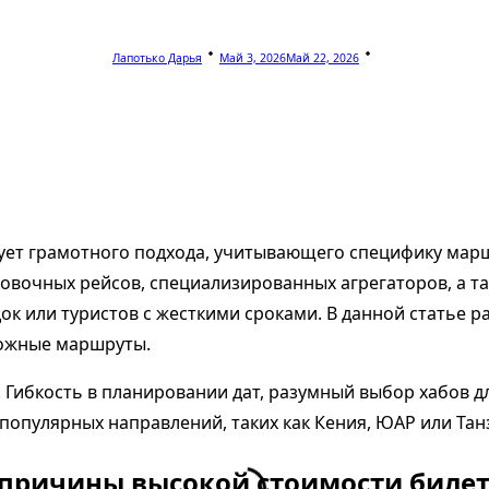
Лапотько Дарья
Май 3, 2026
Май 22, 2026
бует грамотного подхода, учитывающего специфику марш
овочных рейсов, специализированных агрегаторов, а т
док или туристов с жесткими сроками. В данной статье 
ложные маршруты.
 Гибкость в планировании дат, разумный выбор хабов дл
популярных направлений, таких как Кения, ЮАР или Тан
 причины высокой стоимости биле