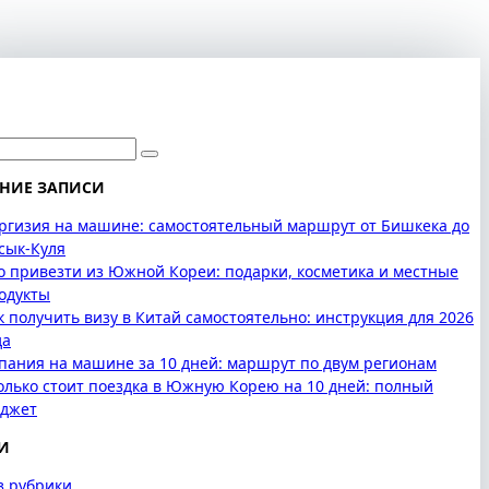
НИЕ ЗАПИСИ
ргизия на машине: самостоятельный маршрут от Бишкека до
сык-Куля
о привезти из Южной Кореи: подарки, косметика и местные
одукты
к получить визу в Китай самостоятельно: инструкция для 2026
да
пания на машине за 10 дней: маршрут по двум регионам
олько стоит поездка в Южную Корею на 10 дней: полный
джет
И
з рубрики