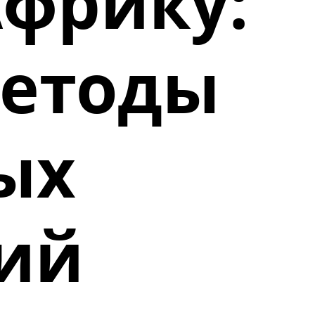
Африку:
етоды
ых
ий