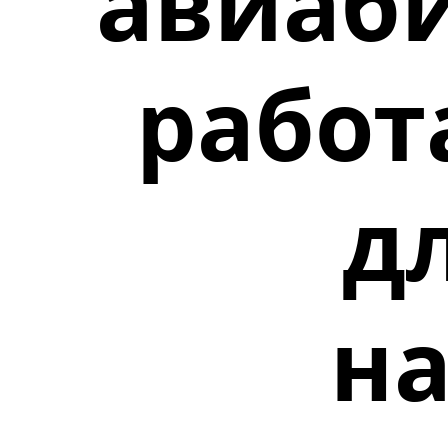
авиаби
рабо
д
н