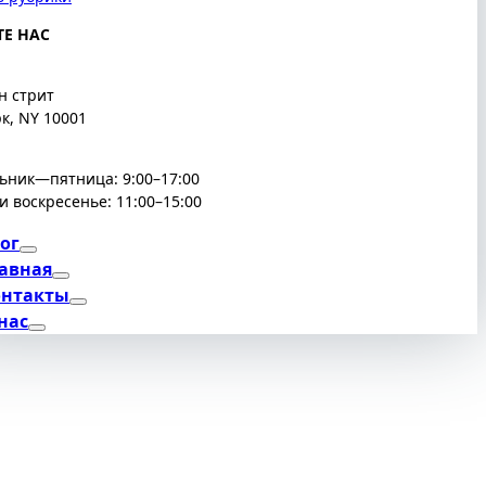
Е НАС
н стрит
к, NY 10001
ьник—пятница: 9:00–17:00
и воскресенье: 11:00–15:00
ог
авная
онтакты
нас