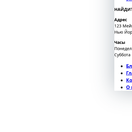
НАЙДИТ
Адрес
123 Мей
Нью Йор
Часы
Понедел
Суббота 
Бл
Гл
К
О 