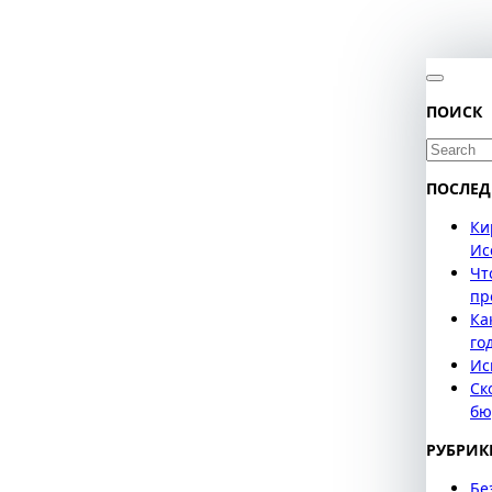
ПОИСК
Search
for:
ПОСЛЕД
Ки
Ис
Чт
пр
Ка
го
Ис
Ск
бю
РУБРИК
Бе