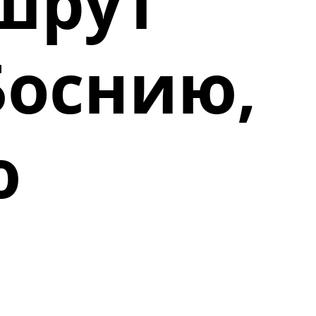
ршрут
Боснию,
ю