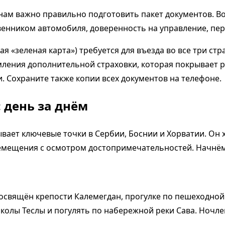
нам важно правильно подготовить пакет документов. 
твенником автомобиля, доверенность на управление, пе
 «зеленая карта») требуется для въезда во все три ст
ения дополнительной страховки, которая покрывает рис
. Сохраните также копии всех документов на телефоне.
 день за днём
вает ключевые точки в Сербии, Боснии и Хорватии. Он
ремещения с осмотром достопримечательностей. Начнём 
освящён крепости Калемегдан, прогулке по пешеходной
колы Теслы и погулять по набережной реки Сава. Ночлег