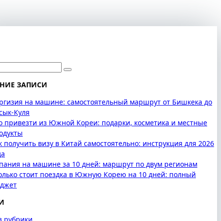
НИЕ ЗАПИСИ
ргизия на машине: самостоятельный маршрут от Бишкека до
сык-Куля
о привезти из Южной Кореи: подарки, косметика и местные
одукты
к получить визу в Китай самостоятельно: инструкция для 2026
да
пания на машине за 10 дней: маршрут по двум регионам
олько стоит поездка в Южную Корею на 10 дней: полный
джет
И
з рубрики