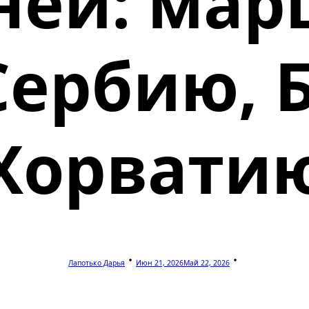
ней: ма
Сербию, 
Хорвати
Лапотько Дарья
Июн 21, 2026
Май 22, 2026