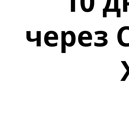
10 д
через 