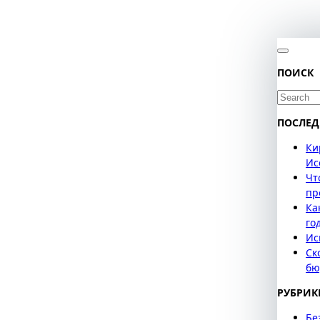
ПОИСК
Search
for:
ПОСЛЕД
Ки
Ис
Чт
пр
Ка
го
Ис
Ск
бю
РУБРИК
Бе