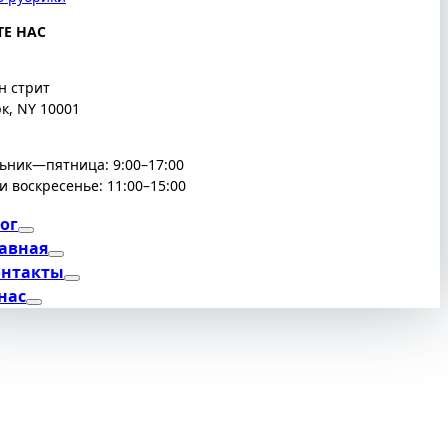
Е НАС
н стрит
к, NY 10001
ьник—пятница: 9:00–17:00
и воскресенье: 11:00–15:00
ог
авная
онтакты
нас