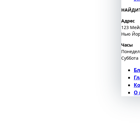
НАЙДИТ
Адрес
123 Мей
Нью Йор
Часы
Понедел
Суббота 
Бл
Гл
К
О 