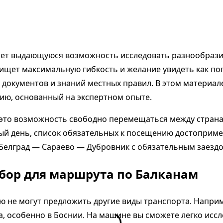
ет выдающуюся возможность исследовать разнообразие 
то ищет максимальную гибкость и желание увидеть как п
и документов и знаний местных правил. В этом материа
ию, основанный на экспертном опыте.
это возможность свободно перемещаться между странам
дый день, список обязательных к посещению достоприм
Белград — Сараево — Дубровник с обязательным заездо
бор для маршрута по Балканам
ую не могут предложить другие виды транспорта. Напри
а, особенно в Боснии. На машине вы сможете легко исс