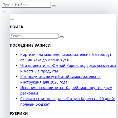
Search
Skip
for:
to
content
ПОИСК
Search
for:
ПОСЛЕДНИЕ ЗАПИСИ
Киргизия на машине: самостоятельный маршрут
от Бишкека до Иссык-Куля
Что привезти из Южной Кореи: подарки, косметика
и местные продукты
Как получить визу в Китай самостоятельно:
инструкция для 2026 года
Испания на машине за 10 дней: маршрут по двум
регионам
Сколько стоит поездка в Южную Корею на 10 дней:
полный бюджет
РУБРИКИ