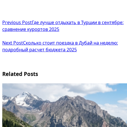
<span
Previous Post
Где лучше отдыхать в Турции в сентябре:
class="nav-
сравнение курортов 2025
subtitle
Next Post
Сколько стоит поездка в Дубай на неделю:
screen-
подробный расчет бюджета 2025
reader-
text">Page</span>
Related Posts