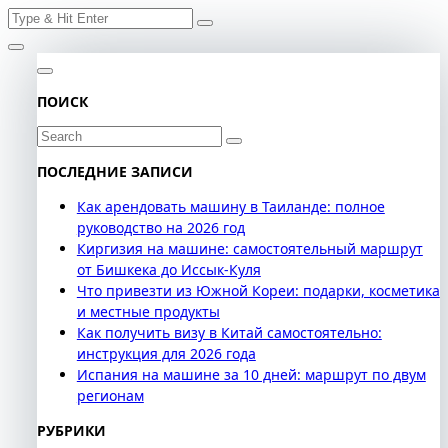
Search
Skip
for:
to
content
ПОИСК
Search
for:
ПОСЛЕДНИЕ ЗАПИСИ
Как арендовать машину в Таиланде: полное
руководство на 2026 год
Киргизия на машине: самостоятельный маршрут
от Бишкека до Иссык-Куля
Что привезти из Южной Кореи: подарки, косметика
и местные продукты
Как получить визу в Китай самостоятельно:
инструкция для 2026 года
Испания на машине за 10 дней: маршрут по двум
регионам
РУБРИКИ