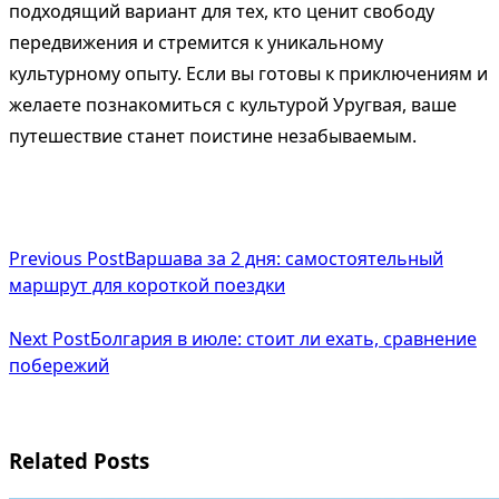
подходящий вариант для тех, кто ценит свободу
передвижения и стремится к уникальному
культурному опыту. Если вы готовы к приключениям и
желаете познакомиться с культурой Уругвая, ваше
путешествие станет поистине незабываемым.
<span
Previous Post
Варшава за 2 дня: самостоятельный
class="nav-
маршрут для короткой поездки
subtitle
Next Post
Болгария в июле: стоит ли ехать, сравнение
screen-
побережий
reader-
text">Page</span>
Related Posts