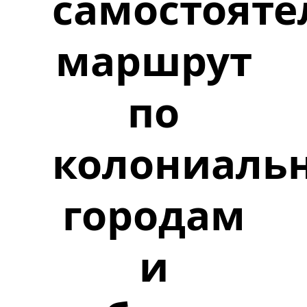
самостояте
маршрут
по
колониаль
городам
и