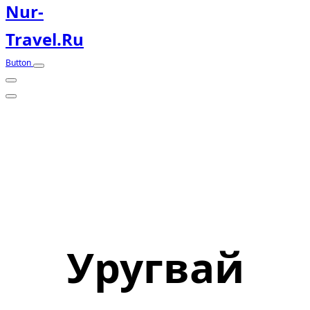
Nur-
Travel.ru
Button
Уругвай